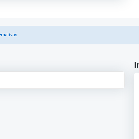
ernativas
I