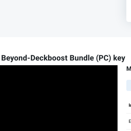
 Beyond-Deckboost Bundle (PC) key
M
I
E