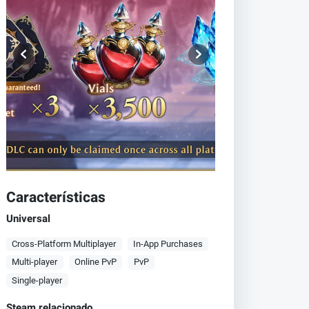
Características
Universal
Cross-Platform Multiplayer
In-App Purchases
Multi-player
Online PvP
PvP
Single-player
Steam relacionado