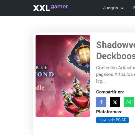
Juegos
Shadowve
Deckboos
Contenido Artículos aña
pagados Artículos enviados a su caja: 3 entradas para paquetes de cartas
leg...
Compartir en:
Plataformas:
Llaves de PC CD