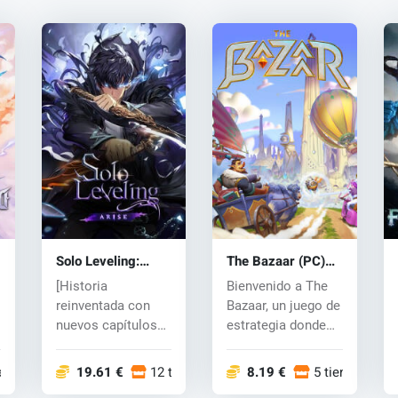
Solo Leveling:
The Bazaar (PC)
ARISE OVERDRIVE
key
[Historia
Bienvenido a The
(PC) key
reinventada con
Bazaar, un juego de
nuevos capítulos
estrategia donde
exclusivos]
creas héroes en un
¡Embárcate en una
di...
iendas
19.61 €
12 tiendas
8.19 €
5 tiendas
em...