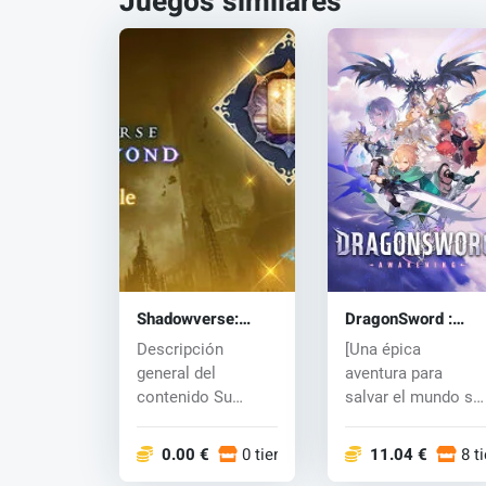
Juegos similares
Shadowverse:
DragonSword :
Worlds Beyond-
Awakening (PC)
Descripción
[Una épica
Starter Bundle
key
general del
aventura para
(PC) key
contenido Su
salvar el mundo se
cuenta recibirá las
despliega] Lute, un
siguientes
joven avent...
0.00 €
0 tiendas
11.04 €
8 t
adicion...