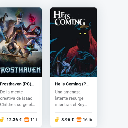
Frosthaven (PC)
He is Coming (PC)
key
key
De la mente
Una amenaza
creativa de Isaac
latente resurge
Childres surge el
mientras el Rey
famoso juego de
Demonio amenaza
mesa, ahora...
con la perdició...
12.36 €
11 tiendas
3.96 €
16 tiendas