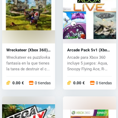
Wreckateer (Xbox 360)
Arcade Pack 5v1 (Xbox
key
360) key
Wreckateer es puzzlovka
Arcade para Xbox 360
fantasía en la que tienes
incluye 5 juegos: Aqua,
la tarea de destruir el c...
Snoopy Flying Ace, R-
Type Dime...
0.00 €
0 tiendas
0.00 €
0 tiendas