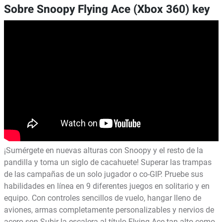
Sobre Snoopy Flying Ace (Xbox 360) key
¡Sumérgete en nuevas alturas con Snoopy y el resto de la
pandilla y toma un siglo de cacahuete! Superar las trampas
de las campañas de un solo jugador o co-GIP. Pruebe sus
habilidades en línea en 9 diferentes juegos en solitario y en
equipo. Con controles sencillos de vuelo, hangar lleno de
aviones, armas completamente personalizables y nervios de
acero son Subir la escalera al título Flying Ace tan alto como