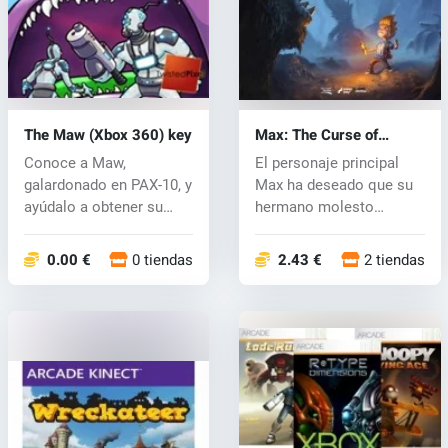
The Maw (Xbox 360) key
Max: The Curse of
Brotherhood (Xbox 360)
Conoce a Maw,
El personaje principal
key
galardonado en PAX-10, y
Max ha deseado que su
ayúdalo a obtener su
hermano molesto
libertad. La ve...
desaparezca, p...
0.00 €
0 tiendas
2.43 €
2 tiendas