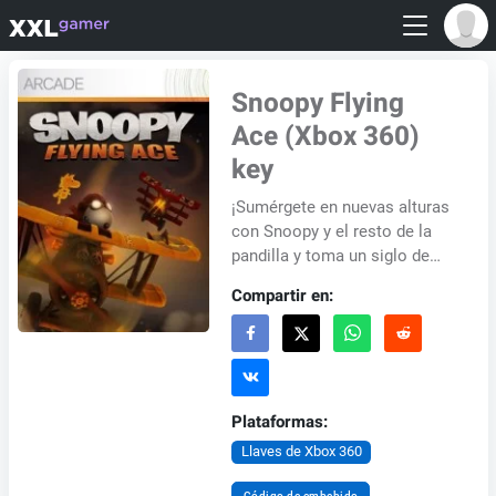
Snoopy Flying
Ace (Xbox 360)
key
¡Sumérgete en nuevas alturas
con Snoopy y el resto de la
pandilla y toma un siglo de
cacahuete! Superar las
Compartir en:
trampas de las campañas de
un solo jugador...
Plataformas:
Llaves de Xbox 360
Código de embebido