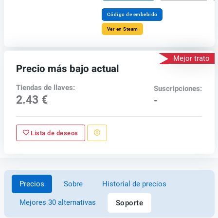
Código de embebido
Ver en Steam
Mejor trato
Precio más bajo actual
Tiendas de llaves:
Suscripciones:
2.43 €
-
Lista de deseos
Precios
Sobre
Historial de precios
Mejores 30 alternativas
Soporte