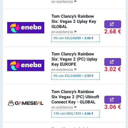
en existencia
🏴
Tom Clancy's Rainbow
Six: Vegas 2 Uplay Key
GLOBAL
2.68 €
en existencia
🏴
-3% con XXLGAMER =
2.60 €
Tom Clancy's Rainbow
Six: Vegas 2 (PC) Uplay
Key EUROPE
3.02 €
en existencia
🏴
-3% con XXLGAMER =
2.93 €
Tom Clancy's Rainbow
Six Vegas 2 (PC) Ubisoft
Connect Key - GLOBAL
3.06 €
en existencia
🏴
-13% con SEAL13XX =
2.66 €