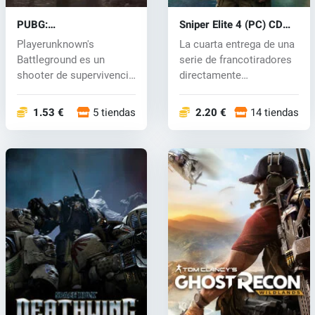
PUBG:
Sniper Elite 4 (PC) CD
BATTLEGROUNDS (PC)
key
Playerunknown's
La cuarta entrega de una
key
Battleground es un
serie de francotiradores
shooter de supervivencia
directamente
para varios jug...
relacionados...
1.53 €
5 tiendas
2.20 €
14 tiendas