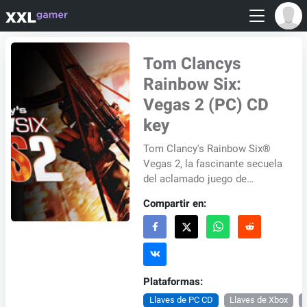
Tom Clancys
Rainbow Six:
Vegas 2 (PC) CD
key
Tom Clancy's Rainbow Six®
Vegas 2, la fascinante secuela
del aclamado juego de
disparos en primera persona,
Compartir en:
regresa triunfante a Sin City.
Esta entreg...
Plataformas:
Llaves de PC CD
Llaves de Xbox