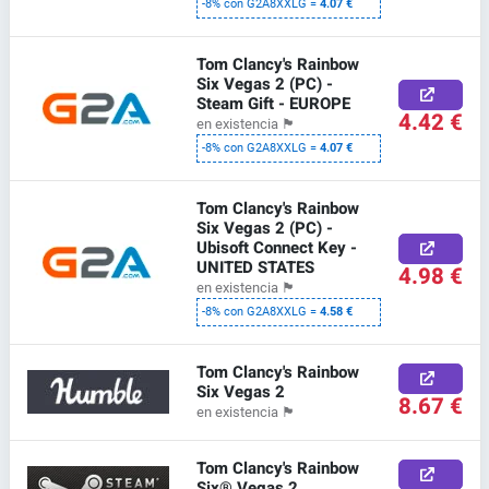
-8% con G2A8XXLG =
4.07 €
Tom Clancy's Rainbow
Six Vegas 2 (PC) -
Steam Gift - EUROPE
4.42 €
en existencia
🏴
-8% con G2A8XXLG =
4.07 €
Tom Clancy's Rainbow
Six Vegas 2 (PC) -
Ubisoft Connect Key -
UNITED STATES
4.98 €
en existencia
🏴
-8% con G2A8XXLG =
4.58 €
Tom Clancy's Rainbow
Six Vegas 2
8.67 €
en existencia
🏴
Tom Clancy's Rainbow
Six® Vegas 2