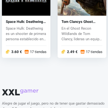
Space Hulk: Deathwing
Tom Clancys Ghost
(PC) CD key
Recon Wildlands (PC) CD
Space Hulk: Deathwing
En el Ghost Recon
key
es un shooter de primera
Wildlands de Tom
persona establecido en
Clancy, lideras un equipo
el mu...
de élite de la...
3.60 €
17 tiendas
2.49 €
17 tiendas
Alegre de jugar el juego, pero no de tener que gastar demasiado