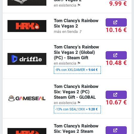
9.99 €
en existencia
🏴
Tom Clancy's Rainbow
Six Vegas 2
10.16 €
más en tienda
🚩
Tom Clancy’s Rainbow
Six Vegas 2 (Global)
(PC) - Steam Gift
10.48 €
en existencia
🏴
-8% con XXLGAMER =
9.64 €
Tom Clancy's Rainbow
Six: Vegas 2 (PC)
Steam Gift - GLOBAL
10.67 €
en existencia
🏴
-13% con SEAL13XX =
9.28 €
Tom Clancy's Rainbow
Six: Vegas 2 Steam