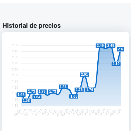
Historial de precios
2.50
2.49
2.49
2.43
2.40
2.30
2.20
2.19
2.10
2.01
2.00
1.90
1.81
1.80
1.76
1.76
1.73
1.73
1.73
1.70
1.68
1.65
1.64
1.60
1.58
1.50
1.10.
20.10.
4.11.
17.11.
4.01.
13.01.
2.02.
22.03.
29.03.
8.04.
29.04.
10.05.
19.05.
23.06.
8.07.
16.07.
22.07.
25.07.
16.09.
1.08.