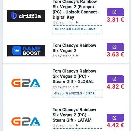
Tom Clancy’s Rainbow
Six Vegas 2 (Europe)
(PC) - Ubisoft Connect -
Digital Key
3.31 €
en existencia
🏴
-8% con XXLGAMER =
3.05 €
Tom Clancy's Rainbow
Six Vegas 2
3.63 €
en existencia
🏴
Tom Clancy's Rainbow
Six Vegas 2 (PC) -
Steam Gift - GLOBAL
4.32 €
en existencia
🏴
-8% con G2A8XXLG =
3.97 €
Tom Clancy's Rainbow
Six Vegas 2 (PC) -
Steam Gift - LATAM
4.42 €
en existencia
🏴