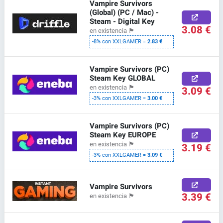
Vampire Survivors
(Global) (PC / Mac) -
Steam - Digital Key
3.08 €
en existencia
🏴
-8% con XXLGAMER =
2.83 €
Vampire Survivors (PC)
Steam Key GLOBAL
en existencia
🏴
3.09 €
-3% con XXLGAMER =
3.00 €
Vampire Survivors (PC)
Steam Key EUROPE
en existencia
🏴
3.19 €
-3% con XXLGAMER =
3.09 €
Vampire Survivors
3.39 €
en existencia
🏴