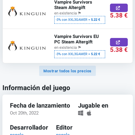
Vampire Survivors
Steam Altergift
en existencia
🏴
5.38 €
-3% con XXL3GAMER =
5.22 €
Vampire Survivors EU
PC Steam Altergift
en existencia
🏴
5.38 €
-3% con XXL3GAMER =
5.22 €
Mostrar todos los precios
Información del juego
Fecha de lanzamiento
Jugable en
Oct 20th, 2022
Desarrollador
Editor
poncle
poncle