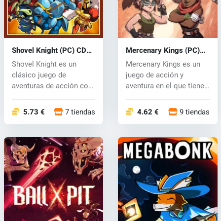
Shovel Knight (PC) CD
Mercenary Kings (PC)
key
CD key
Shovel Knight es un
Mercenary Kings es un
clásico juego de
juego de acción y
aventuras de acción con
aventura en el que tienes
increíble jueg...
que elegi...
5.73 €
7 tiendas
4.62 €
9 tiendas