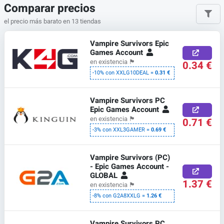
Comparar precios
el precio más barato en 13 tiendas
Vampire Survivors Epic
Games Account
en existencia
🏴
0.34 €
-10% con XXLG10DEAL =
0.31 €
Vampire Survivors PC
Epic Games Account
en existencia
🏴
0.71 €
-3% con XXL3GAMER =
0.69 €
Vampire Survivors (PC)
- Epic Games Account -
GLOBAL
1.37 €
en existencia
🏴
-8% con G2A8XXLG =
1.26 €
Vampire Survivors PC