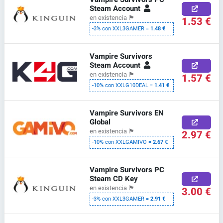
Steam Account
en existencia
🏴
1.53 €
-3% con XXL3GAMER =
1.48 €
Vampire Survivors
Steam Account
en existencia
🏴
1.57 €
-10% con XXLG10DEAL =
1.41 €
Vampire Survivors EN
Global
en existencia
🏴
2.97 €
-10% con XXLGAMIVO =
2.67 €
Vampire Survivors PC
Steam CD Key
en existencia
🏴
3.00 €
-3% con XXL3GAMER =
2.91 €