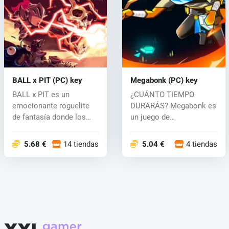
BALL x PIT (PC) key
Megabonk (PC) key
BALL x PIT es un
¿CUÁNTO TIEMPO
emocionante roguelite
DURARÁS? Megabonk es
de fantasía donde los
un juego de
héroes se aden...
supervivencia roguelike
que...
5.68 €
14 tiendas
5.04 €
4 tiendas