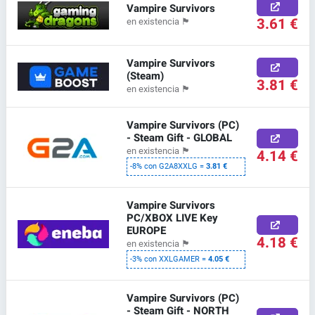
Vampire Survivors
3.61 €
en existencia
🏴
Vampire Survivors
(Steam)
3.81 €
en existencia
🏴
Vampire Survivors (PC)
- Steam Gift - GLOBAL
en existencia
🏴
4.14 €
-8% con G2A8XXLG =
3.81 €
Vampire Survivors
PC/XBOX LIVE Key
EUROPE
4.18 €
en existencia
🏴
-3% con XXLGAMER =
4.05 €
Vampire Survivors (PC)
- Steam Gift - NORTH