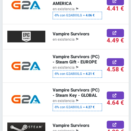
AMERICA
4.41 €
en existencia
🏴
-8% con G2A8XXLG =
4.06 €
Vampire Survivors
4.49 €
en existencia
🏴
Vampire Survivors (PC)
- Steam Gift - EUROPE
en existencia
🏴
4.58 €
-8% con G2A8XXLG =
4.21 €
Vampire Survivors (PC)
- Steam Key - GLOBAL
en existencia
🏴
4.64 €
-8% con G2A8XXLG =
4.27 €
Vampire Survivors
en existencia
🏴