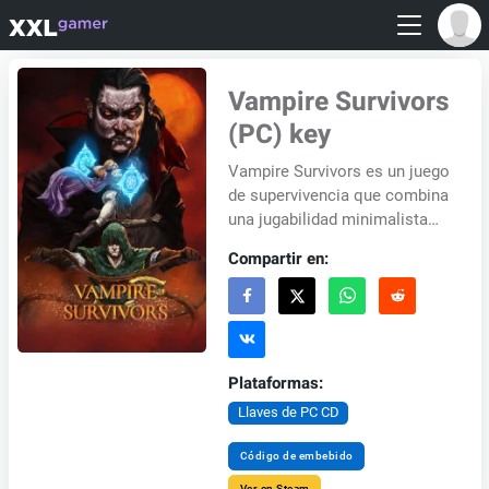
Vampire Survivors
(PC) key
Vampire Survivors es un juego
de supervivencia que combina
una jugabilidad minimalista
con elementos roguelite.
Compartir en:
Ambientado en un mundo
donde el Infier...
Plataformas:
Llaves de PC CD
Código de embebido
Ver en Steam