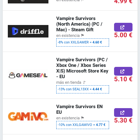
4.99 €
Vampire Survivors
(North America) (PC /
Mac) - Steam Gift
5.00 €
en existencia
🏴
-8% con XXLGAMER =
4.60 €
Vampire Survivors (PC /
Xbox One / Xbox Series
X|S) Microsoft Store Key
- EU
5.10 €
más en tienda
🚩
-13% con SEAL13XX =
4.44 €
Vampire Survivors EN
EU
en existencia
🏴
5.30 €
-10% con XXLGAMIVO =
4.77 €