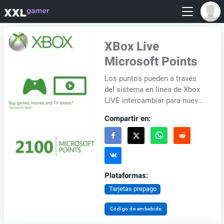
XBox Live
Microsoft Points
Los puntos pueden a través
del sistema en línea de Xbox
LIVE intercambiar para nuevas
adiciones a sus juegos, tales
Compartir en:
como nuevas armas, mapas y
otras m...
Plataformas:
Tarjetas prepago
Código de embebido