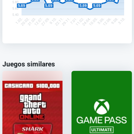
5.80
5.69
5.69
5.69
5.69
5.60
5.40
20.02.
31.03.
12.07.
27.09.
9.10.
22.11.
29.11.
7.01.
11.02.
24.04.
10.05.
5.06.
12.06.
9.08.
1.02.
3.10.
Juegos similares