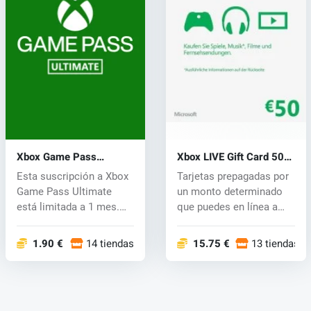
Xbox Game Pass
Xbox LIVE Gift Card 50
Ultimate Key 1 mes
EUR
Esta suscripción a Xbox
Tarjetas prepagadas por
Game Pass Ultimate
un monto determinado
está limitada a 1 mes.
que puedes en línea a
Vive el M...
través d...
1.90 €
14 tiendas
15.75 €
13 tiendas