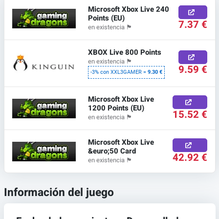
Microsoft Xbox Live 240
Points (EU)
7.37 €
en existencia
🏴
XBOX Live 800 Points
en existencia
🏴
9.59 €
-3% con XXL3GAMER =
9.30 €
Microsoft Xbox Live
1200 Points (EU)
15.52 €
en existencia
🏴
Microsoft Xbox Live
&euro;50 Card
42.92 €
en existencia
🏴
Información del juego