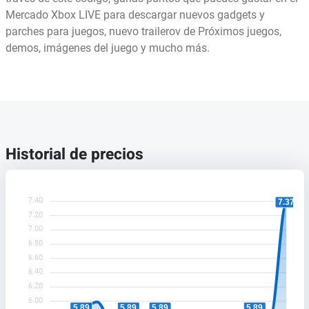
Mercado Xbox LIVE para descargar nuevos gadgets y
parches para juegos, nuevo trailerov de Próximos juegos,
demos, imágenes del juego y mucho más.
Historial de precios
7.40
7.37
7.20
7.00
6.80
6.60
6.40
6.20
6.00
5.89
5.89
5.89
5.89