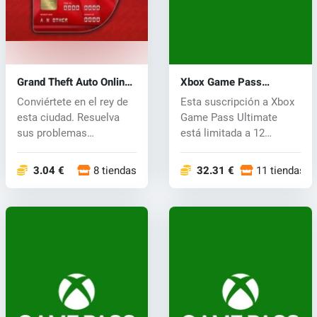
Grand Theft Auto Online
Xbox Game Pass
Shark Cash Card (Xbox
Ultimate Key 12 meses
Conviértete en el rey de
Esta suscripción a Xbox
One) key
esta ciudad. Resuelva
Game Pass Ultimate
sus problemas
está limitada a 12
financieros y...
meses. Vive e...
3.04 €
8 tiendas
32.31 €
11 tiendas