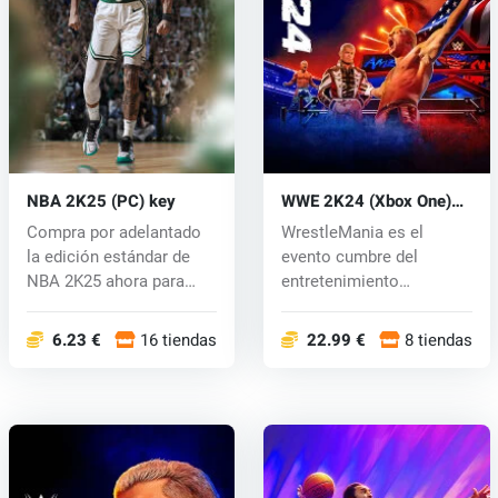
NBA 2K25 (PC) key
WWE 2K24 (Xbox One)
key
Compra por adelantado
WrestleMania es el
la edición estándar de
evento cumbre del
NBA 2K25 ahora para
entretenimiento
recibir 50...
deportivo donde las su...
6.23 €
16 tiendas
22.99 €
8 tiendas