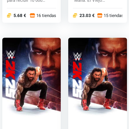
para recibir 10 000
"Mafia: El Viejo
Monedas Virtual...
País&quo...
5.68 €
16 tiendas
23.03 €
15 tiendas