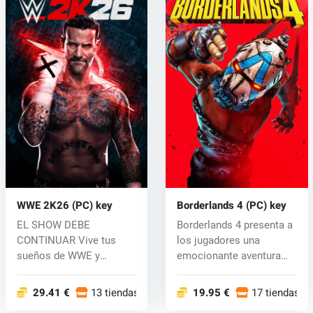
WWE 2K26 (PC) key
Borderlands 4 (PC) key
EL SHOW DEBE
Borderlands 4 presenta a
CONTINUAR Vive tus
los jugadores una
sueños de WWE y
emocionante aventura
gestiona el espectáculo
con feroces...
def...
29.41 €
13 tiendas
19.95 €
17 tiendas