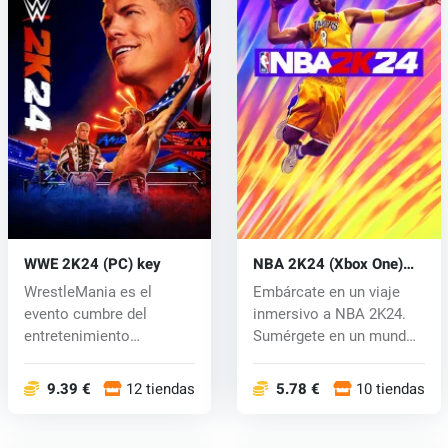
WWE 2K24 (PC) key
NBA 2K24 (Xbox One)
key
WrestleMania es el
Embárcate en un viaje
evento cumbre del
inmersivo a NBA 2K24.
entretenimiento
Sumérgete en un mundo
deportivo donde las su...
de acción...
9.39 €
12 tiendas
5.78 €
10 tiendas