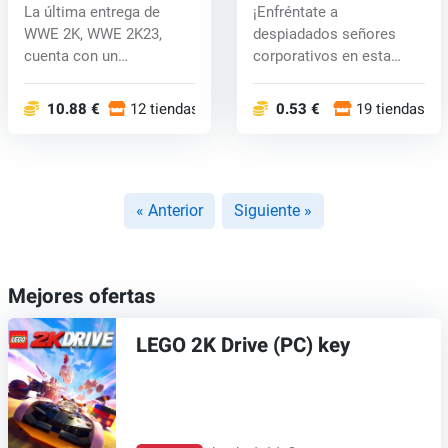
Borderlands (PC) key
La última entrega de
¡Enfréntate a
WWE 2K, WWE 2K23,
despiadados señores
cuenta con un
corporativos en esta
rendimiento aún mayor...
aventura narrativa!...
10.88 €
12 tiendas
0.53 €
19 tiendas
« Anterior
Siguiente »
Mejores ofertas
LEGO 2K Drive (PC) key