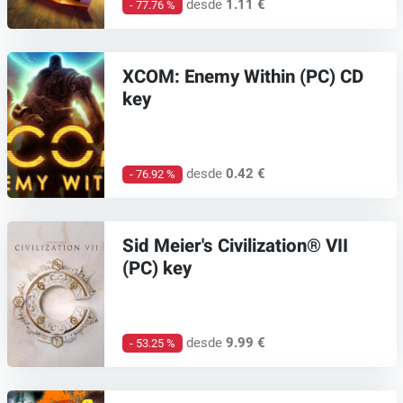
desde
1.11 €
- 77.76 %
XCOM: Enemy Within (PC) CD
key
desde
0.42 €
- 76.92 %
Sid Meier's Civilization® VII
(PC) key
desde
9.99 €
- 53.25 %