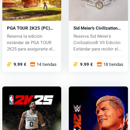
PGA TOUR 2K25 (PC)
Sid Meier's Civilization®
key
VII (PC) key
Reserva la edición
Reserva Sid Meier's
estándar de PGA TOUR
Civilization® VII Edición
2K25 para asegurarte el
Estándar para recibir el
paquete Ext...
Pack...
9.99 €
14 tiendas
9.99 €
18 tiendas