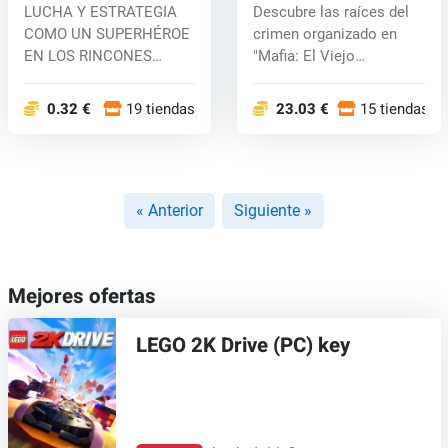
(PC)key
(PC) key
LUCHA Y ESTRATEGIA
Descubre las raíces del
COMO UN SUPERHÉROE
crimen organizado en
EN LOS RINCONES
"Mafia: El Viejo
OSCUROS DEL
País&quo...
UNIVERSO...
0.32 €
19 tiendas
23.03 €
15 tiendas
« Anterior
Siguiente »
Mejores ofertas
LEGO 2K Drive (PC) key