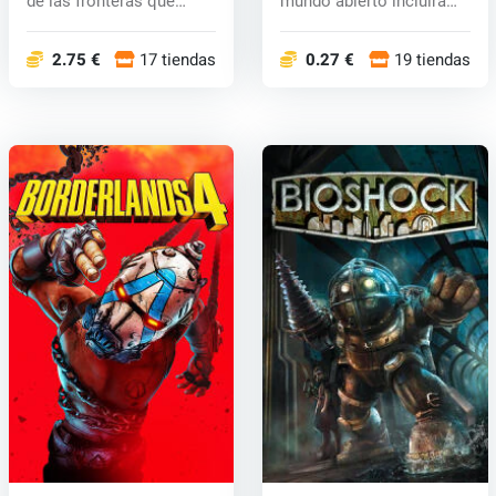
de las fronteras que
mundo abierto incluirá
combin...
nuevos person...
2.75 €
17 tiendas
0.27 €
19 tiendas