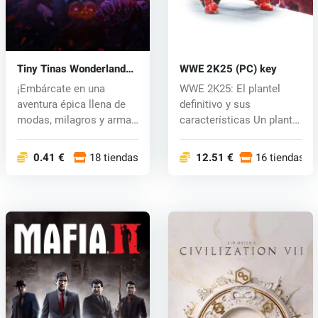
Tiny Tinas Wonderlands
WWE 2K25 (PC) key
(PC) key
¡Embárcate en una
WWE 2K25: El plantel
aventura épica llena de
definitivo y sus
modas, milagros y armas
características Un plantel
poderosas...
atemporal:...
0.41 €
18 tiendas
12.51 €
16 tiendas