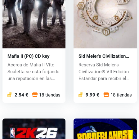
Mafia II (PC) CD key
Sid Meier's Civilization®
VII (PC) key
Acerca de Mafia II Vito
Reserva Sid Meier's
Scaletta se está forjando
Civilization® VII Edición
una reputación en las
Estándar para recibir el
cal...
Pack...
2.54 €
18 tiendas
9.99 €
18 tiendas