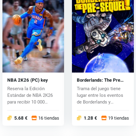
NBA 2K26 (PC) key
Borderlands: The Pre
Sequel (PC) CD key
Reserva la Edición
Trama del juego tiene
Estándar de NBA 2K26
lugar entre los eventos
para recibir 10 000
de Borderlands y
Monedas Virtual...
Borderlands...
5.68 €
16 tiendas
1.28 €
19 tiendas