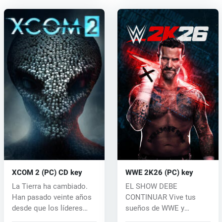
XCOM 2 (PC) CD key
WWE 2K26 (PC) key
La Tierra ha cambiado.
EL SHOW DEBE
Han pasado veinte años
CONTINUAR Vive tus
desde que los líderes
sueños de WWE y
mundial...
gestiona el espectáculo