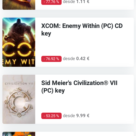
desde
1.11 €
- 77.76 %
XCOM: Enemy Within (PC) CD
key
desde
0.42 €
- 76.92 %
Sid Meier's Civilization® VII
(PC) key
desde
9.99 €
- 53.25 %