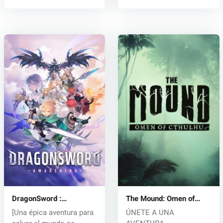
DragonSword :
The Mound: Omen of
Awakening (PC) key
Cthulhu (PC) key
[Una épica aventura para
ÚNETE A UNA