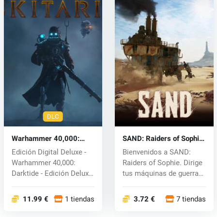
DLC
Warhammer 40,000:
SAND: Raiders of Sophie
Darktide - Skitarii Class
(PC) key
Edición Digital Deluxe -
Bienvenidos a SAND:
(PC) key
Warhammer 40,000:
Raiders of Sophie. Dirige
Darktide - Edición Deluxe
tus máquinas de guerra
de la...
person...
11.99 €
1 tiendas
3.72 €
7 tiendas