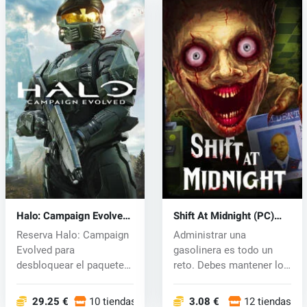
Halo: Campaign Evolved
Shift At Midnight (PC)
(PC) key
key
Reserva Halo: Campaign
Administrar una
Evolved para
gasolinera es todo un
desbloquear el paquete
reto. Debes mantener los
de armadura Foun...
estantes aba...
29.25 €
10 tiendas
3.08 €
12 tiendas