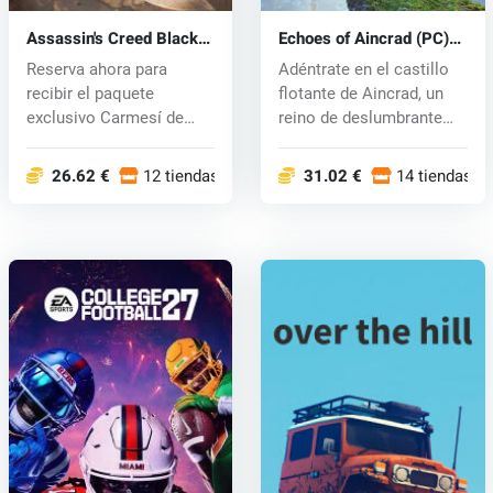
Assassin's Creed Black
Echoes of Aincrad (PC)
Flag Resynced (PC) key
key
Reserva ahora para
Adéntrate en el castillo
recibir el paquete
flotante de Aincrad, un
exclusivo Carmesí de
reino de deslumbrante
Barbanegra, que...
bell...
26.62 €
12 tiendas
31.02 €
14 tiendas