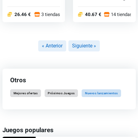
Guerra de...
"The Adv...
26.46 €
3 tiendas
40.67 €
14 tiendas
« Anterior
Siguiente »
Otros
Mejores ofertas
Próximos Juegos
Nuevos lanzamientos
Juegos populares