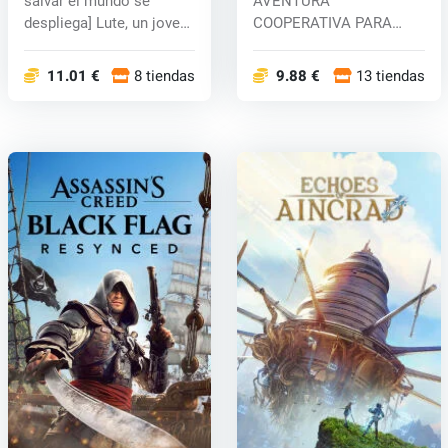
salvar el mundo se
AVENTURA
despliega] Lute, un joven
COOPERATIVA PARA
avent...
HASTA CUATRO
JUGADORES Adéntrate
11.01 €
8 tiendas
9.88 €
13 tiendas
en u...