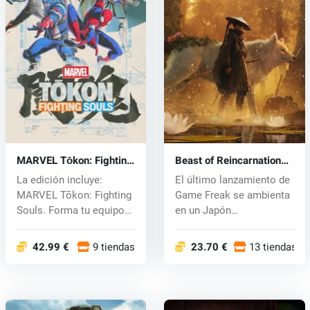
MARVEL Tōkon: Fighting
Beast of Reincarnation
Souls (PC) key
(PC) key
La edición incluye:
El último lanzamiento de
MARVEL Tōkon: Fighting
Game Freak se ambienta
Souls. Forma tu equipo
en un Japón
definitiv...
postapocalíptic...
42.99 €
9 tiendas
23.70 €
13 tiendas