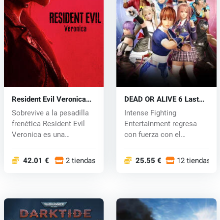
Resident Evil Veronica
DEAD OR ALIVE 6 Last
(PC) key
Round (PC) key
Sobrevive a la pesadilla
Intense Fighting
frenética Resident Evil
Entertainment regresa
Veronica es una
con fuerza con el
reinterpre...
aclamado juego de...
42.01 €
2 tiendas
25.55 €
12 tiendas