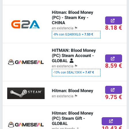
Hitman: Blood Money
(PC) - Steam Key -
CHINA
8.18 €
en existencia
🏴
-8% con G2A8XXLG =
7.53 €
HITMAN: Blood Money
(PC) Steam Account -
GLOBAL
8.59 €
en existencia
🏴
-13% con SEAL13XX =
7.47 €
Hitman: Blood Money
9.75 €
en existencia
🏴
Hitman: Blood Money
(PC) Steam Gift -
GLOBAL
10.43 €
más en tienda
🚩