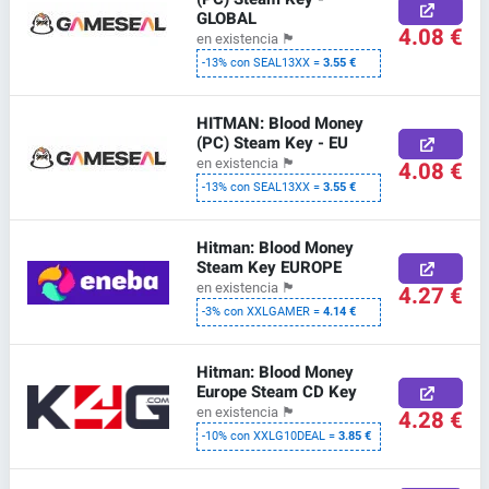
GLOBAL
4.08 €
en existencia
🏴
-13% con SEAL13XX =
3.55 €
HITMAN: Blood Money
(PC) Steam Key - EU
en existencia
🏴
4.08 €
-13% con SEAL13XX =
3.55 €
Hitman: Blood Money
Steam Key EUROPE
en existencia
🏴
4.27 €
-3% con XXLGAMER =
4.14 €
Hitman: Blood Money
Europe Steam CD Key
en existencia
🏴
4.28 €
-10% con XXLG10DEAL =
3.85 €