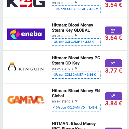
en existencia
🏴
3.54 €
-10% con XXLG10DEAL =
3.19 €
Hitman: Blood Money
Steam Key GLOBAL
en existencia
🏴
3.64 €
-3% con XXLGAMER =
3.53 €
Hitman: Blood Money PC
Steam CD Key
en existencia
🏴
3.77 €
-3% con XXL3GAMER =
3.66 €
Hitman: Blood Money EN
Global
en existencia
🏴
3.84 €
-10% con XXLGAMIVO =
3.46 €
HITMAN: Blood Money
(PC) Steam Key -