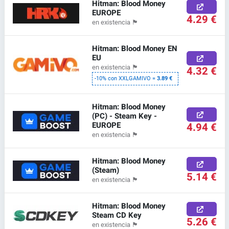
Hitman: Blood Money
EUROPE
4.29 €
en existencia
🏴
Hitman: Blood Money EN
EU
en existencia
🏴
4.32 €
-10% con XXLGAMIVO =
3.89 €
Hitman: Blood Money
(PC) - Steam Key -
EUROPE
4.94 €
en existencia
🏴
Hitman: Blood Money
(Steam)
5.14 €
en existencia
🏴
Hitman: Blood Money
Steam CD Key
5.26 €
en existencia
🏴