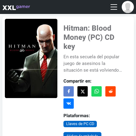
Hitman: Blood
Money (PC) CD
key
En esta secuela del popular
juego de asesinos la
situación se está volviendo
más intensa. Los trabajadores
Compartir en:
de la agencia de la que el
Agente 47 recibe...
Plataformas:
Llaves de PC CD
Código de embebido