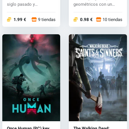
siglo pasado y
geométricos con un
experimentará...
toque ún...
1.99 €
9 tiendas
0.98 €
10 tiendas
Once Human (PC) key
The Walking Dead: