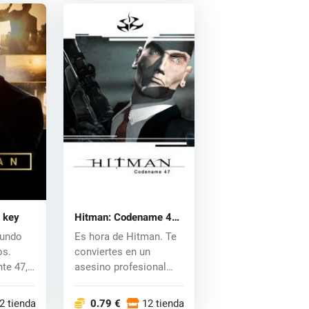
 key
Hitman: Codename 47
(PC) CD key
mundo
Es hora de Hitman. Te
os.
conviertes en un
te 47,
asesino profesional
.
que tiene éxito...
2 tiendas
0.79 €
12 tiendas