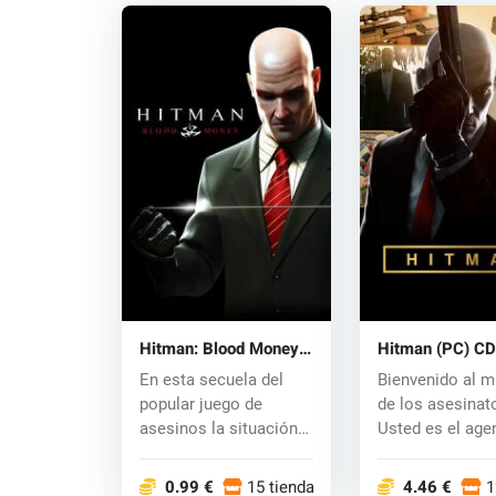
Hitman: Blood Money
Hitman (PC) CD
(PC) CD key
En esta secuela del
Bienvenido al 
popular juego de
de los asesinat
asesinos la situación
Usted es el agen
se está volviend...
que nunca due..
0.99 €
15 tiendas
4.46 €
1