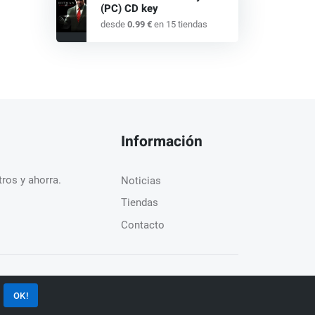
(PC) CD key
desde
0.99 €
en 15 tiendas
Información
ros y ahorra.
Noticias
Tiendas
Contacto
spañol
Términos de Uso
Política de privacidad
OK!