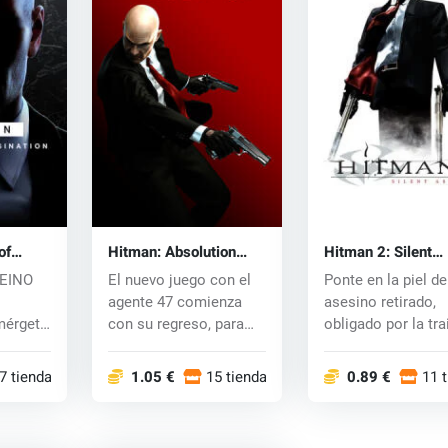
of
Hitman: Absolution
Hitman 2: Silent
PC) key
(PC) CD key
Assassin (PC) CD
REINO
El nuevo juego con el
Ponte en la piel de
agente 47 comienza
asesino retirado,
mérgete
con su regreso, para
obligado por la tra
a
demostrar que...
a volver...
7 tiendas
1.05 €
15 tiendas
0.89 €
11 