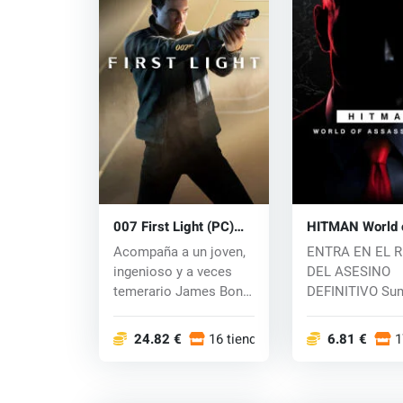
007 First Light (PC)
HITMAN World 
key
Assassination (
Acompaña a un joven,
ENTRA EN EL 
ingenioso y a veces
DEL ASESINO
temerario James Bond
DEFINITIVO Su
en su entrena...
en la experienci
defini...
24.82 €
16 tiendas
6.81 €
1