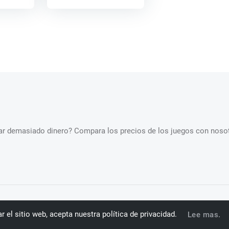
star demasiado dinero? Compara los precios de los juegos con nosot
os todos los derechos.
€
Euro
E
zar el sitio web, acepta nuestra política de privacidad.
Lee mas.