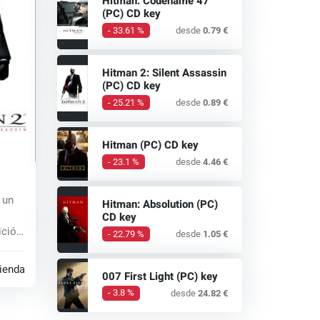
Hitman: Codename 47
(PC) CD key
- 33.61 %
desde
0.79 €
Hitman 2: Silent Assassin
(PC) CD key
- 25.21 %
desde
0.89 €
Hitman (PC) CD key
- 23.1 %
desde
4.46 €
 key
 un
Hitman: Absolution (PC)
CD key
ición
- 22.79 %
desde
1.05 €
tiendas
007 First Light (PC) key
- 3.8 %
desde
24.82 €