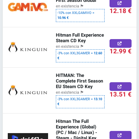
First Season Global
en existencia
🏴
12.18 €
-10% con XXLGAMIVO =
10.96 €
Hitman Full Experience
Steam CD Key
en existencia
🏴
12.99 €
-3% con XXL3GAMER =
12.60
€
HITMAN: The
Complete First Season
EU Steam CD Key
13.51 €
en existencia
🏴
-3% con XXL3GAMER =
13.10
€
Hitman The Full
Experience (Global)
(PC / Mac / Linux) -
Steam - Digital Key