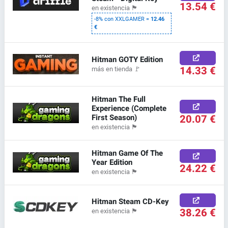
13.54 €
en existencia
🏴
-8% con XXLGAMER =
12.46
€
Hitman GOTY Edition
14.33 €
más en tienda
🚩
Hitman The Full
Experience (Complete
First Season)
20.07 €
en existencia
🏴
Hitman Game Of The
Year Edition
24.22 €
en existencia
🏴
Hitman Steam CD-Key
38.26 €
en existencia
🏴