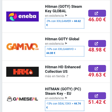
Hitman (GOTY) Steam
Key GLOBAL
en existencia
🏴
46.00 €
-3% con XXLGAMER =
44.62
€
Hitman GOTY Global
en existencia
🏴
48.98 €
-10% con XXLGAMIVO =
44.08 €
Hitman HD Enhanced
Collection US
49.63 €
más en tienda
🚩
HITMAN (GOTY) (PC)
Steam Key - EU
en existencia
🏴
51.42 €
-13% con SEAL13XX =
44.74
€