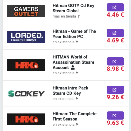
Hitman GOTY Cd Key
Steam Global
4.46 €
más en tienda
🚩
Hitman - Game of The
Year Edition PC
4.69 €
en existencia
🏴
HITMAN World of
Assassination Steam
Account
8.98 €
en existencia
🏴
Hitman Intro Pack
Steam CD Key
9.26 €
en existencia
🏴
Hitman: The Complete
First Season
9.63 €
en existencia
🏴