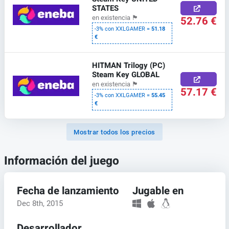
STATES
52.76 €
en existencia
🏴
-3% con XXLGAMER =
51.18
€
HITMAN Trilogy (PC)
Steam Key GLOBAL
en existencia
🏴
57.17 €
-3% con XXLGAMER =
55.45
€
Mostrar todos los precios
Información del juego
Fecha de lanzamiento
Jugable en
Dec 8th, 2015
Desarrollador