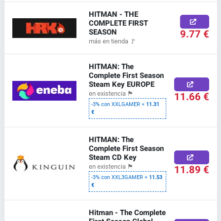
HITMAN - THE
COMPLETE FIRST
SEASON
9.77 €
más en tienda
🚩
HITMAN: The
Complete First Season
Steam Key EUROPE
11.66 €
en existencia
🏴
-3% con XXLGAMER =
11.31
€
HITMAN: The
Complete First Season
Steam CD Key
11.89 €
en existencia
🏴
-3% con XXL3GAMER =
11.53
€
Hitman - The Complete