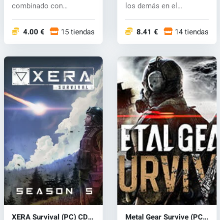
combinado con
los demás en el
elementos RTS....
universo...
4.00 €
15 tiendas
8.41 €
14 tiendas
XERA Survival (PC) CD
Metal Gear Survive (PC)