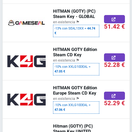
HITMAN (GOTY) (PC)
Steam Key - GLOBAL
en existencia
🏴
51.42 €
-13% con SEAL13XX =
44.74
€
HITMAN GOTY Edition
Steam CD Key
en existencia
🏴
52.28 €
-10% con XXLG10DEAL =
47.05 €
HITMAN GOTY Edition
Europe Steam CD Key
en existencia
🏴
52.29 €
-10% con XXLG10DEAL =
47.06 €
Hitman (GOTY) (PC)
Steam Key UNITED