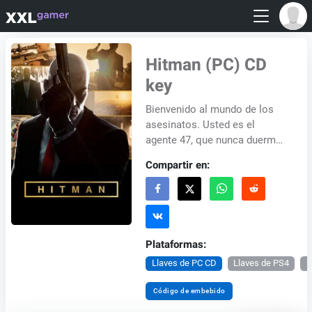
Hitman (PC) CD
key
Bienvenido al mundo de los
asesinatos. Usted es el
agente 47, que nunca duerme
y que está en todas partes.
Compartir en:
Usted se encontrará en un
mundo abierto que...
Plataformas:
Llaves de PC CD
Llaves de PS4
L
Código de embebido