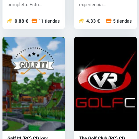
completa. Esto
experiencia
significa...
emocionante. El juego...
0.88 €
11 tiendas
4.33 €
5 tiendas
Golf It! (PC) CD key
The Golf Club (PC) CD