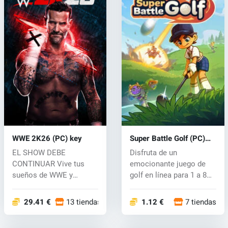
WWE 2K26 (PC) key
Super Battle Golf (PC)
key
EL SHOW DEBE
Disfruta de un
CONTINUAR Vive tus
emocionante juego de
sueños de WWE y
golf en línea para 1 a 8
gestiona el espectáculo
jugadores dond...
def...
29.41 €
13 tiendas
1.12 €
7 tiendas