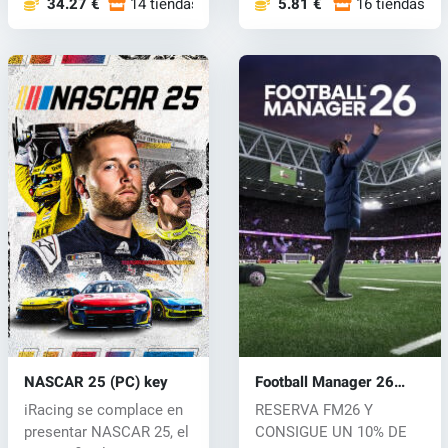
34.27 €
14 tiendas
5.81 €
16 tiendas
NASCAR 25 (PC) key
Football Manager 26
(PC) key
iRacing se complace en
RESERVA FM26 Y
presentar NASCAR 25, el
CONSIGUE UN 10% DE