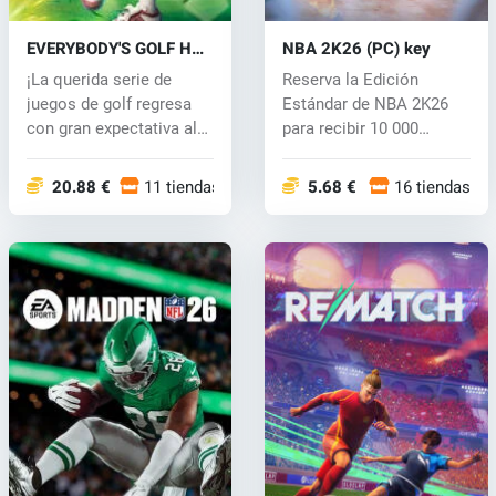
EVERYBODY'S GOLF HOT
NBA 2K26 (PC) key
SHOTS (PC) key
¡La querida serie de
Reserva la Edición
juegos de golf regresa
Estándar de NBA 2K26
con gran expectativa al
para recibir 10 000
campo d...
Monedas Virtual...
20.88 €
11 tiendas
5.68 €
16 tiendas