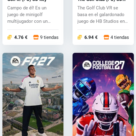
key
Campo de él! Es un
The Golf Club VR se
juego de minigolf
basa en el galardonado
multijugador con un
juego de HB Studios en
enfoque en la diná...
2014, The...
4.76 €
9 tiendas
6.94 €
4 tiendas