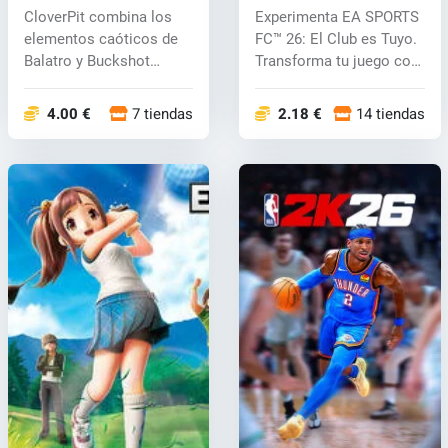
(PC) key
CloverPit combina los
Experimenta EA SPORTS
elementos caóticos de
FC™ 26: El Club es Tuyo.
Balatro y Buckshot
Transforma tu juego con
Roulette par...
nuev...
4.00 €
7 tiendas
2.18 €
14 tiendas