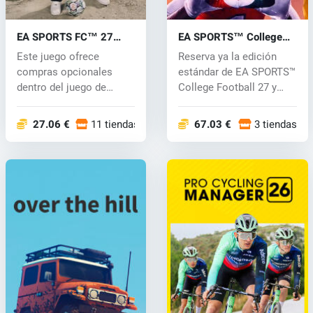
EA SPORTS FC™ 27
EA SPORTS™ College
(PC) key
Football 27 (PC) key
Este juego ofrece
Reserva ya la edición
compras opcionales
estándar de EA SPORTS™
dentro del juego de
College Football 27 y
moneda virtual, qu...
recibe r...
27.06 €
11 tiendas
67.03 €
3 tiendas