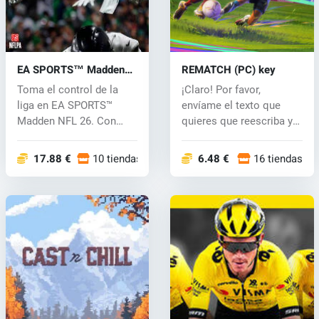
EA SPORTS™ Madden
REMATCH (PC) key
NFL 26 (PC) key
Toma el control de la
¡Claro! Por favor,
liga en EA SPORTS™
envíame el texto que
Madden NFL 26. Con
quieres que reescriba y
años de datos d...
con gusto t...
17.88 €
10 tiendas
6.48 €
16 tiendas