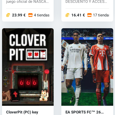
juego oficial de NASCAR,
DESCUENTO Y ACCESO
que...
ANTICIPADO. Vive una
n...
23.99 €
4 tiendas
16.41 €
17 tiendas
CloverPit (PC) key
EA SPORTS FC™ 26