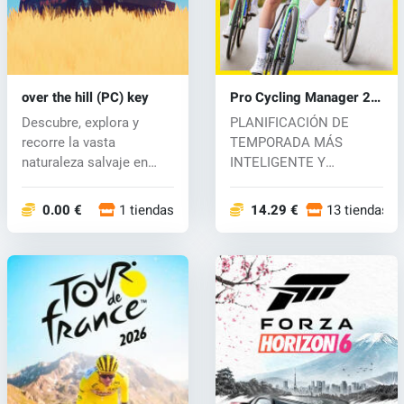
over the hill (PC) key
Pro Cycling Manager 26
(PC) key
Descubre, explora y
PLANIFICACIÓN DE
recorre la vasta
TEMPORADA MÁS
naturaleza salvaje en
INTELIGENTE Y
"Over the H...
ESTRATÉGICA En Pro
Cycling Man...
0.00 €
1 tiendas
14.29 €
13 tiendas