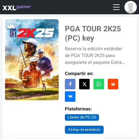
PGA TOUR 2K25
(PC) key
Reserva la edición estándar
de PGA TOUR 2K25 para
asegurarte el paquete Extra
Butter x adidas, que incluye al
Compartir en:
actor y "gran golfista" Chris...
Plataformas:
Llaves de PC CD
Código de embebido