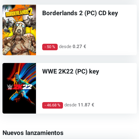
Borderlands 2 (PC) CD key
desde
0.27 €
- 50 %
WWE 2K22 (PC) key
desde
11.87 €
- 46.68 %
Nuevos lanzamientos