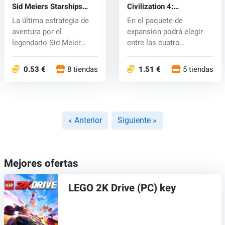
Sid Meiers Starships
Civilization 4:
(PC) CD key
Colonization (PC) CD key
La última estrategia de
En el paquete de
aventura por el
expansión podrá elegir
legendario Sid Meier
entre las cuatro
tiene que coma...
potencias europeas...
0.53 €
8 tiendas
1.51 €
5 tiendas
« Anterior
Siguiente »
Mejores ofertas
LEGO 2K Drive (PC) key