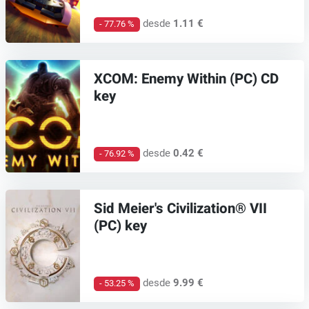
desde
1.11 €
- 77.76 %
XCOM: Enemy Within (PC) CD
key
desde
0.42 €
- 76.92 %
Sid Meier's Civilization® VII
(PC) key
desde
9.99 €
- 53.25 %