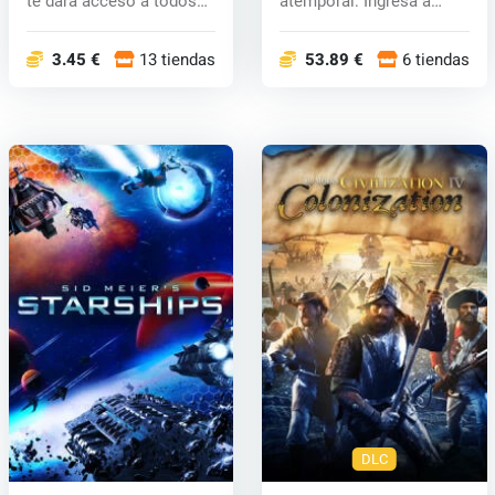
te dará acceso a todos
atemporal: Ingresa a
los futu...
WWE...
3.45 €
13 tiendas
53.89 €
6 tiendas
DLC