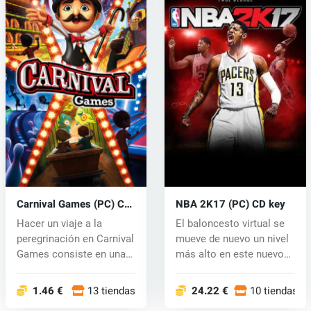
Carnival Games (PC) CD
NBA 2K17 (PC) CD key
key
Hacer un viaje a la
El baloncesto virtual se
peregrinación en Carnival
mueve de nuevo un nivel
Games consiste en una
más alto en este nuevo
recopil...
jue...
1.46 €
13 tiendas
24.22 €
10 tiendas